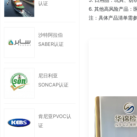
认证
6. 其他高风险产品
注：具体产品清单需参
沙特阿拉伯
三、为何需要办理SO
SABER认证
1. 法规强制要求：
- 未获SONCAP
- 违反规定将面临
2. 市场准入前提：
尼日利亚
- SONCAP是产
SONCAP认证
3. 提升产品信誉：
- 认证标志证明产
4. 规避贸易风险：
- 减少因质量问题
肯尼亚PVOC认
证
四、认证所需资料