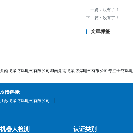
5. 尼日利亚清关：
上一篇：没有了！
周期：
下一篇：没有了！
- PC证书：5-10
文章标签
- SC证书：1-3个工
六、注意事项
1. 进口商角色：
- PC和SC证书必
湖南飞策防爆电气有限公司湖南湖南飞策防爆电气有限公司专注于防爆电
2. 证书有效期：
- PC证书需定期更
友情链接:
3. 标签要求：
江苏飞策防爆电气有限公司
|
- 产品需标注“Mad
4. 费用构成：
- 测试费、PC/S
机器人检测
认证类别