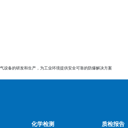
凭SC证书完成海关放行。
个工作日（资料齐全且无需补充测试）。
作日。
须由尼日利亚进口商申请，出口商需与进口商紧密配合。
气设备的研发和生产，为工业环境提供安全可靠的防爆解决方案
新（如标准变更或证书到期），SC证书仅限单次发货。
e in [原产国]”、生产日期、保质期（如适用）及警告标识（
C证书费、验货费（视产品风险等级而定）。
化学检测
质检报告