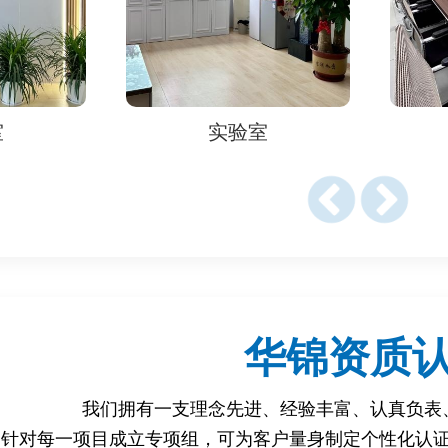
阶段完成，需提交以下文件：
t Certificate, PC）
亚进口商在SONCAP门户注册并填写。
型号、技术参数、用途说明。
室
实验室
认可实验室出具，符合尼日利亚标准（如SON、IEC、ISO等）。
测试（如安全、性能、EMC等）。
文翻译件）。
如ISO 9001，非强制但建议提供）。
tion of Conformity）。
：需含英文或尼日利亚官方语言标签。
华锦资质
nt Certificate, SC）
我们拥有一支理念先进、经验丰富、认真负表
获得的有效PC证书。
针对每一项目成立专项组，可为客户量身制定个性化认