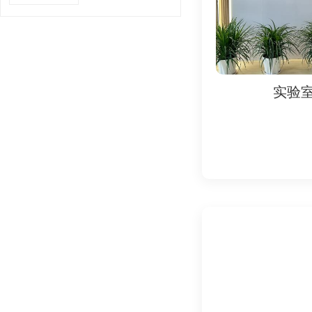
SONCAP认证分两
阶段1：产品证书（Produc
- 申请表：由尼日利
- 产品信息：品名、
- 测试报告：
实验室
实验
- 由ISO 17025
- 报告需包含全项目
- 制造商资质：
- 营业执照（需英
- 质量管理体系证书（
- 符合性声明（Declara
- 产品照片及标签图
阶段2：清关证书（Shipme
- PC证书编号：已
- 商业文件：