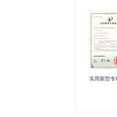
- 商业发票（Commerc
- 装箱单（Packing 
- 提单（Bill of La
- 进口商信息：
- 尼日利亚进口商营
- 进口商与出口商
- 验货报告：部分高
五、认证流程概览
1. 确认产品类别：核
实用新型专利证书
实用新型专
2. 产品测试：在认
3. 申请PC证书：
- 提交资料至SON
4. 出货前申请SC证
- 每次发货前提交