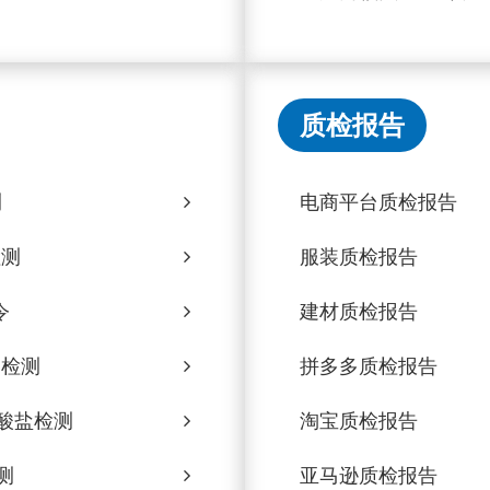
质检报告
测
电商平台质检报告
检测
服装质检报告
令
建材质检报告
d检测
拼多多质检报告
酸盐检测
淘宝质检报告
测
亚马逊质检报告