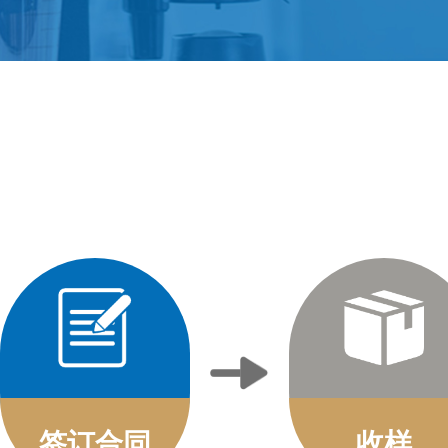
签订合同
收样