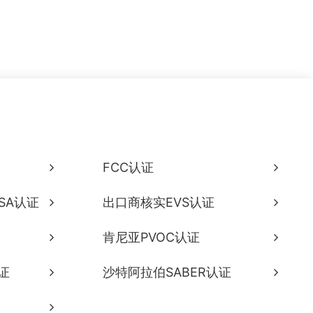
FCC认证
SA认证
出口商核实EVS认证
肯尼亚PVOC认证
证
沙特阿拉伯SABER认证