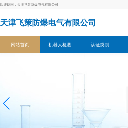
欢迎访问，天津飞策防爆电气有限公司！
天津飞策防爆电气有限公司
网站首页
机器人检测
认证类别