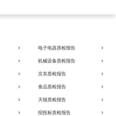
电子电器质检报告
机械设备质检报告
京东质检报告
食品质检报告
天猫质检报告
招投标质检报告