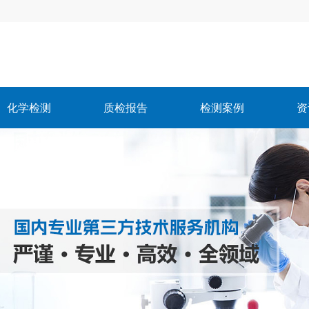
化学检测
质检报告
检测案例
资