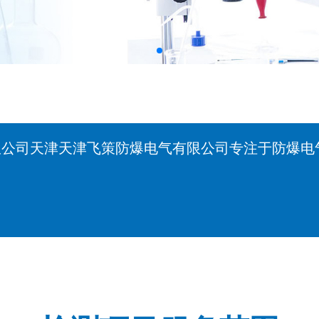
限公司天津天津飞策防爆电气有限公司专注于防爆电